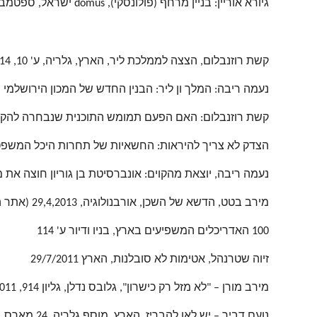
גיורא אוריין: בניין מרחף (פולונסקי), domus ישראל, ספטמבר 2014, מס' 33, ע' 49-51.
קשת רוזנבלום, הצצה לממלכת ליר, הארץ, גלריה, ע' 10, 18/9/14
נעמה ריבה: המלך ון ליר: הבנין החדש של המכון הירושלמי הוא פנינה א
קשת רוזנבלום: האם הפעם תמומש התוכנית שנבחרה להקמת בית
הצדק לא צריך להיראות: החשאיות של תחרות היכל המשפט בי-ם, /4/14
נעמה ריבה, יוצאת מהקוים: אונברסיטת בן גוריון חוצה את מסילת הברזל
מירב בטט, הדשא של השכן, אורבנולוגיה, 29,4,2013 (אתר החוג לגאוגרפיה אוניברסיטת ת"א)
100 האדריכלים המשפיעים בארץ, בניו ודיור ע' 114
זיוה שטרנהל, אטימות לא סובלנות, הארץ 29/7/2011
מירב מורן – "לא מזל רק כישרון", גלובס נדלן, גליון 914, 11/04/2011
נועם דביר – יש לאן להבריז, הארץ, מוסף גלריה, 24 מארס ,2011 ע' 6