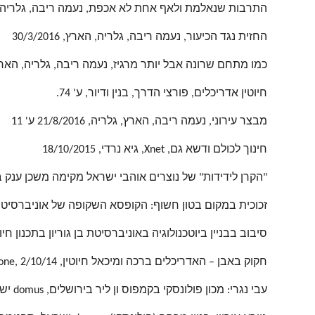
התרבות שנאלמת ולאף אחת לא אכפת, נעמה ריבה, גלריה (מרקר וו
החזית נגד הכיעור, נעמה ריבה, גלריה, הארץ, 30/3/2016
כמו מתחם שרונה אבל יותר מרגיז, נעמה ריבה, גלריה, הארץ, 2/2016
חיוטין אדריכלים, פורצי הדרך, בנין ודיור, ע' 74.
מבצר עירוני, נעמה ריבה, הארץ, גלריה, 21/8/2016 ע' 11
חינוך לכולם ודשא גם, Xnet, גיא נרדי, 18/10/2015
"הקרן לידידות" של נוצרים אוהבי ישראל מקימה משכן ענק בירושלים, Xnet, הילה ש
זכוכית במקום בטון חשוף: הקופסא השקופה של אוניברסיטת בן גוריון, Xnet , מיכאל יעק
סיבוב בבניין ביוטכנולוגיה באוניברסיטת בן גוריון בתכנון חיוטין, חל
חקוק באבן – האדריכלים ברכה ומיכאל חיוטין, Caesar-Zone, 2/10/14
עבי נגרי: מכון פולונסקי בקמפוס ון ליר בירושלים, domus ישראל, נובמבר 2014, מס' 34, ע' 50-59.