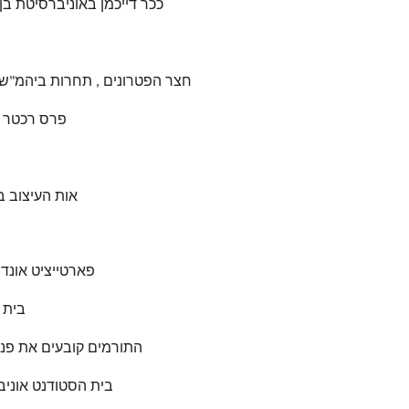
ככר דייכמן באוניברסיטת בן גוריון בנגב,
חצר הפטרונים , תחרות ביהמ"ש בירושלים,2007, אדריכלות ישר
פרס רכטר לאדריכלות 2007, א
אות העיצוב ביה
פארטייציט אונד פארב
בית לו
התורמים קובעים את פני הארץ (
בית הסטודנט אוניברסיטת