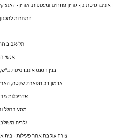
אוניברסיטת בן- גוריון פתחים ומעטפות, אוריון- האנציקלופדיה לעי
התחרות לתכנון מוזא
תל-אביב החדשה (פקעין
אנשי השנה 2000 , מבנים, ינואר 2000 
בנין הסנט אונברסיטת ב"ש, אדריכלות ישרא
ארמון רב תפארת שקטה, הארץ-גלריה , 4 נובמבר 99, ע' ד-4 
אדריכלות מדברית (הסנט
מסע בחלל ובזמן, בנין דיור 
גלריה משולבת בגן, עיצוב 
צורה עוקבת אחר פעילות - בית אסלינגן, עיצוב , גליון