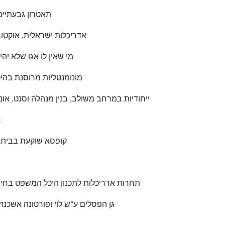
תאטרון גבעתיים 1997 , אדריכלות ישראלית, מס' 33 , אביב 
אדריכלות ישראלית, אוקטובר 1996, מס' 27, גלריה אוניברסיטאית, עמ'
מי שאין לו אגו שלא יהיה 
מונומנטליות מרוסנת בהיכל המשפט, ע
ייחודיות במרחב משולב, בנין מנהלה וסנט, אוניברסיטת בן גוריון,
א
קופסא שוקעת בבית תרבות, עיצו
תחרות אדריכלות לתכנון היכל המשפט בחיפה (מאמר צבי
גן הפסלים ע"ש לוי ופורטונה אשכנזי, 