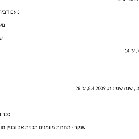
נועם דביר -
נוע
שט
ככר דיי
שנקר - תחרות מוזמנים תכנית אב ובניין מוסמכים, א